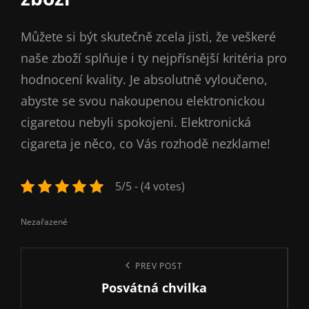
Můžete si být skutečně zcela jisti, že veškeré
naše zboží splňuje i ty nejpřísnější kritéria pro
hodnocení kvality. Je absolutně vyloučeno,
abyste se svou nakoupenou elektronickou
cigaretou nebyli spokojeni. Elektronická
cigareta je něco, co Vás rozhodě nezklame!
5/5 - (4 votes)
Categories
Nezařazené
Navigace
Previous
PREV POST
pro
Posvátná chvilka
Post