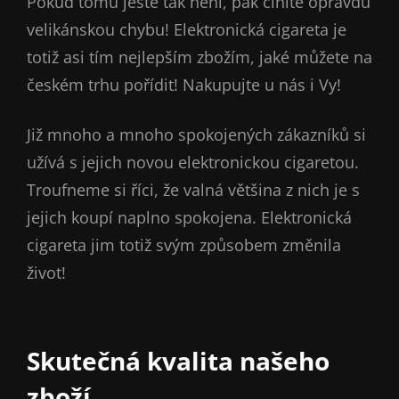
Pokud tomu ještě tak není, pak činíte opravdu
velikánskou chybu! Elektronická cigareta je
totiž asi tím nejlepším zbožím, jaké můžete na
českém trhu pořídit! Nakupujte u nás i Vy!
Již mnoho a mnoho spokojených zákazníků si
užívá s jejich novou elektronickou cigaretou.
Troufneme si říci, že valná většina z nich je s
jejich koupí naplno spokojena.
Elektronická
cigareta
jim totiž svým způsobem změnila
život!
Skutečná kvalita našeho
zboží