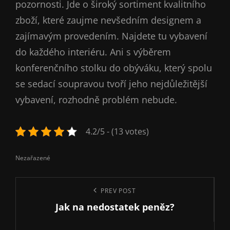
pozornosti. Jde o široký sortiment kvalitního
zboží, které zaujme nevšedním designem a
zajímavým provedením. Najdete tu vybavení
do každého interiéru. Ani s výběrem
konferenčního stolku do obýváku
, který spolu
se sedací soupravou tvoří jeho nejdůležitější
vybavení, rozhodně problém nebude.
4.2/5 - (13 votes)
Categories
Nezařazené
Navigace
Previous
PREV POST
pro
Jak na nedostatek peněz?
Post
příspěvek