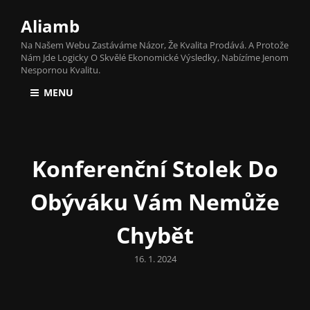
Aliamb
Na Našem Webu Zastáváme Názor, Že Kvalita Prodává. A Protože
Nám Jde Logicky O Skvělé Ekonomické Výsledky, Nabízíme Jenom
Nespornou Kvalitu.
MENU
Konferenční Stolek Do
Obýváku Vám Nemůže
Chybět
Posted
16. 1. 2024
on