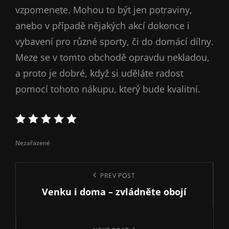
vzpomenete. Mohou to být jen potraviny,
anebo v případě nějakých akcí dokonce i
vybavení pro různé sporty, či do domácí dílny.
Meze se v tomto obchodě opravdu nekladou,
a proto je dobré, když si uděláte radost
pomocí tohoto nákupu, který bude kvalitní.
Categories
Nezařazené
Navigace
Previous
PREV POST
pro
Venku i doma – zvládněte obojí
Post
příspěvek