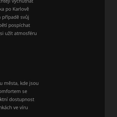
 chtějí vychutnat
ka po Karlově
 případě svůj
ětí pospíchat
i si užít atmosféru
u města, kde jsou
 komfortem se
ektní dostupnost
nkách ve víru