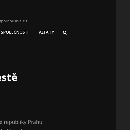
spornou Kvalitu.
SPOLEČNOSTI
VZTAHY
SEARCH
ěstě
ké republiky Prahu