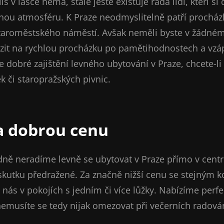
liš v lásce nemá, stále ještě existuje řada lidí, kteří si
mnou atmosféru. K Praze neodmyslitelně patří procház
taroměstského náměstí. Avšak neměli byste v žádném
zit na rychlou procházku po pamětihodnostech a vzáp
 dobré zajištění
levného ubytování v Praze
, chcete-l
k či staropražských pivnic.
a dobrou cenu
ně neradíme levně se ubytovat v Praze přímo v centr
vskutku předražené. Za značně nižší cenu se stejným
nás v pokojích s jedním či více lůžky. Nabízíme perf
nemusíte se tedy nijak omezovat při večerních radová