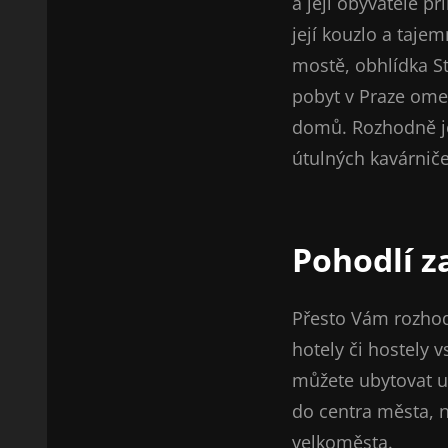
a její obyvatele pří
její kouzlo a taje
mostě, obhlídka S
pobyt v Praze ome
domů. Rozhodně je
útulných kavárniče
Pohodlí z
Přesto Vám rozhod
hotely či hostely 
můžete ubytovat u 
do centra města, 
velkoměsta.