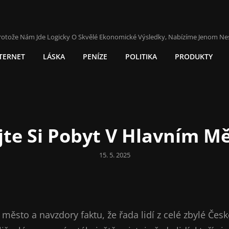
rotože Nám Jde Logicky O Skvělé Ekonomické Výsledky, Nabízíme Jenom Ne
TERNET
LÁSKA
PENÍZE
POLITIKA
PRODUKTY
jte Si Pobyt V Hlavním M
Posted
15. 5. 2025
on
město a navzdory faktu, že řada lidí z celé zbylé Čes