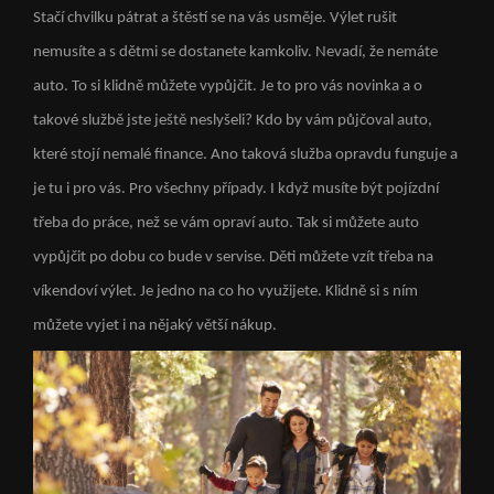
Stačí chvilku pátrat a štěstí se na vás usměje. Výlet rušit
nemusíte a s dětmi se dostanete kamkoliv. Nevadí, že nemáte
auto. To si klidně můžete vypůjčit. Je to pro vás novinka a o
takové službě jste ještě neslyšeli? Kdo by vám půjčoval auto,
které stojí nemalé finance. Ano taková služba opravdu funguje a
je tu i pro vás. Pro všechny případy. I když musíte být pojízdní
třeba do práce, než se vám opraví auto. Tak si můžete auto
vypůjčit po dobu co bude v servise. Děti můžete vzít třeba na
víkendoví výlet. Je jedno na co ho využijete. Klidně si s ním
můžete vyjet i na nějaký větší nákup.