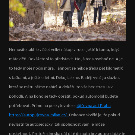
Nemusíte takhle vláčet velký nákup v ruce, ještě k tomu, když
máte děti. Dokážete si to představit. No já teda osobně ne. A je
to tedy moje noční můra. Táhnout se někde třeba pět kilometrů
s taškami, a ještě s dětmi. Děkuji ale ne. Raději využiju službu,
která se mi tu přímo nabízí. A dokážu to vše bez stresu a v
pohodlí. A na koho se tedy obrátit, pokud automobil budete
potřebovat. Přímo na poskytovatele
půjčovna aut Praha
https://autopujcovna-milan.cz/.
Dokonce skvělé je, že pokud
nevlastníte autosedačky, tak společnost vám je může
poskytnout. Protože dneska dát dítě do auta bez autosedačky je