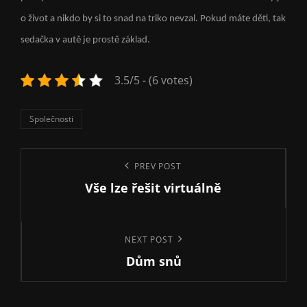
o život a nikdo by si to snad na triko nevzal. Pokud máte děti, tak
sedačka v autě je prostě základ.
3.5/5 - (6 votes)
Categories
Společnosti
Navigace
Previous
PREV POST
pro
Vše lze řešit virtuálně
Post
příspěvek
Next
NEXT POST
Dům snů
Post