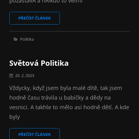
pozastavÃ­ a nÄ›kdo to velmi
CO
PŘEČÍST ČLÁNEK
PŘEDCHÁZÍ
ZALOŽENÍ
POLITICKÉ
Cat
Politika
STRANY
Links
Světová Politika
Posted
20. 2. 2023
on
Vždycky, když jsem byla malé dítě, tak jsem
hodně času trávila u babičky a dědy na
vesnici. A takhle to mělo asi hodně dětí. A kde
byly
SVĚTOVÁ
PŘEČÍST ČLÁNEK