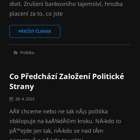
divit. Zrušení bankovního tajemství, hrozba
placení za to, co jste
CHUDÁK
PŘEČÍST ČLÁNEK
OBČAN
Cat
Politika
Links
Co Předchází Založení Politické
Strany
Posted
28. 4. 2023
on
AÅ¥ chceme nebo ne tak nÃ¡s politika
obklopuje na kaÅ¾dÃ©m kroku. NÄ›kdo to
pÅ™ejde jen tak, nÄ›kdo se nad tÃ­m