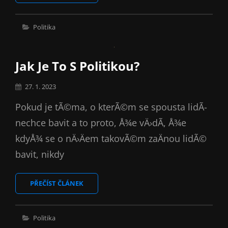
POLITIKA
Cat
Politika
Links
Jak Je To S Politikou?
Posted
27. 1. 2023
on
Pokud je tÃ©ma, o kterÃ©m se spousta lidÃ­
nechce bavit a to proto, Å¾e vÄ›dÃ­, Å¾e
kdyÅ¾ se o nÄ›Äem takovÃ©m zaÄnou lidÃ©
bavit, nikdy
JAK
PŘEČÍST ČLÁNEK
JE
TO
S
Cat
Politika
POLITIKOU?
Links